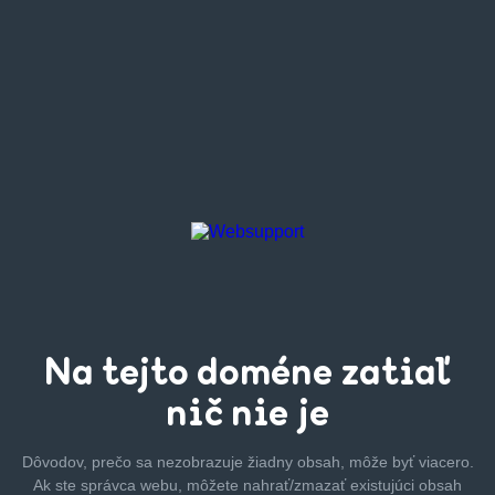
Na tejto
doméne zatiaľ
nič nie je
Dôvodov, prečo sa nezobrazuje žiadny obsah, môže byť
viacero.
Ak ste správca webu, môžete nahrať/zmazať
existujúci obsah